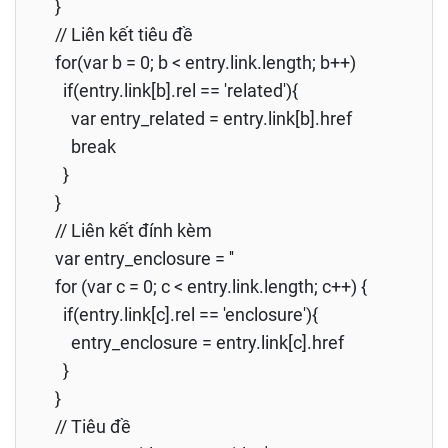
}
// Liên kết tiêu đề
for(var b = 0; b < entry.link.length; b++)
if(entry.link[b].rel == 'related'){
var entry_related = entry.link[b].href
break
}
}
// Liên kết đính kèm
var entry_enclosure = ''
for (var c = 0; c < entry.link.length; c++) {
if(entry.link[c].rel == 'enclosure'){
entry_enclosure = entry.link[c].href
}
}
// Tiêu đề