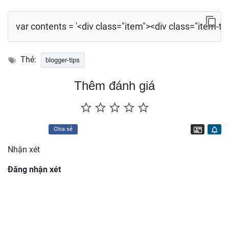
var contents = '<div class="item"><div class="item-th
blogger-tips
Thêm đánh giá
Liên hệ
Chia sẻ
Nhận xét
Đăng nhận xét