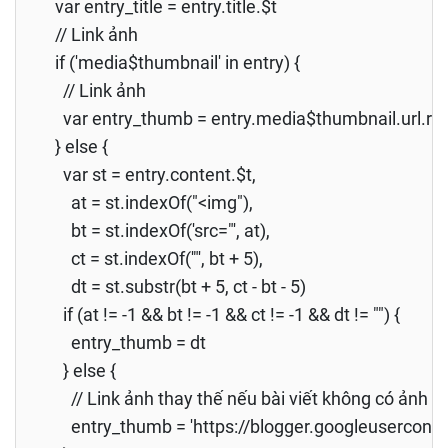
var entry_title = entry.title.$t
// Link ảnh
if ('media$thumbnail' in entry) {
// Link ảnh
var entry_thumb = entry.media$thumbnail.url.repla
} else {
var st = entry.content.$t,
at = st.indexOf("<img"),
bt = st.indexOf('src="', at),
ct = st.indexOf('"', bt + 5),
dt = st.substr(bt + 5, ct - bt - 5)
if (at != -1 && bt != -1 && ct != -1 && dt != "") {
entry_thumb = dt
} else {
// Link ảnh thay thế nếu bài viết không có ảnh
entry_thumb = 'https://blogger.googleuserco