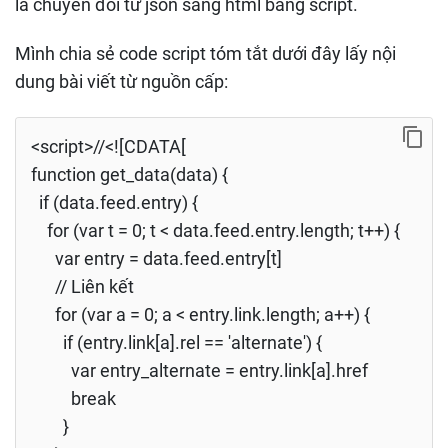
là chuyển đổi từ json sang html bằng script.
Mình chia sẻ code script tóm tắt dưới đây lấy nội
dung bài viết từ nguồn cấp:
<script>//<![CDATA[
function get_data(data) {
if (data.feed.entry) {
for (var t = 0; t < data.feed.entry.length; t++) {
var entry = data.feed.entry[t]
// Liên kết
for (var a = 0; a < entry.link.length; a++) {
if (entry.link[a].rel == 'alternate') {
var entry_alternate = entry.link[a].href
break
}