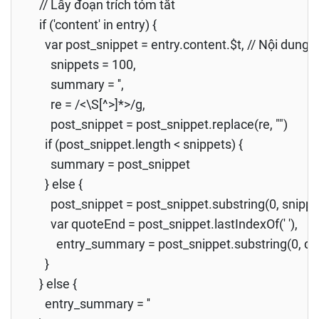
// Lấy đoạn trích tóm tắt
if ('content' in entry) {
var post_snippet = entry.content.$t, // Nội dung 
snippets = 100,
summary = '',
re = /<\S[^>]*>/g,
post_snippet = post_snippet.replace(re, "")
if (post_snippet.length < snippets) {
summary = post_snippet
} else {
post_snippet = post_snippet.substring(0, snippe
var quoteEnd = post_snippet.lastIndexOf(' '),
entry_summary = post_snippet.substring(0, qu
}
} else {
entry_summary = ''