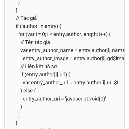
}
}
// Tác giả
if ('author' in entry) {
for (var i = 0; i < entry.author.length; i++) {
// Tên tác giả
var entry_author_name = entry.author[i].name.$
entry_author_image = entry.author[i].gd$image.sr
// Liên kết hồ sơ
if (entry.author[i].uri) {
var entry_author_uri = entry.author[i].uri.$t
} else {
entry_author_uri = 'javascript:void(0)'
}
}
}