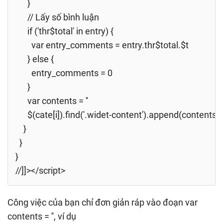
}
// Lấy số bình luận
if ('thr$total' in entry) {
var entry_comments = entry.thr$total.$t
} else {
entry_comments = 0
}
var contents = ''
$(cate[i]).find('.widet-content').append(contents)
}
}
}
//]]></script>
Công việc của bạn chỉ đơn giản ráp vào đoạn var
contents = '', ví dụ