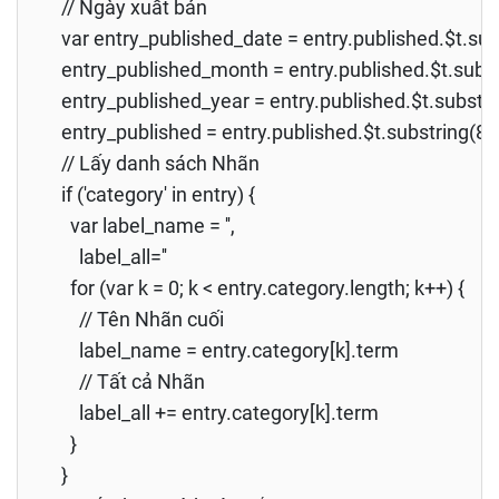
// Ngày xuất bản
var entry_published_date = entry.published.$t.subst
entry_published_month = entry.published.$t.substri
entry_published_year = entry.published.$t.substrin
entry_published = entry.published.$t.substring(8, 10) 
// Lấy danh sách Nhãn
if ('category' in entry) {
var label_name = '',
label_all=''
for (var k = 0; k < entry.category.length; k++) {
// Tên Nhãn cuối
label_name = entry.category[k].term
// Tất cả Nhãn
label_all += entry.category[k].term
}
}